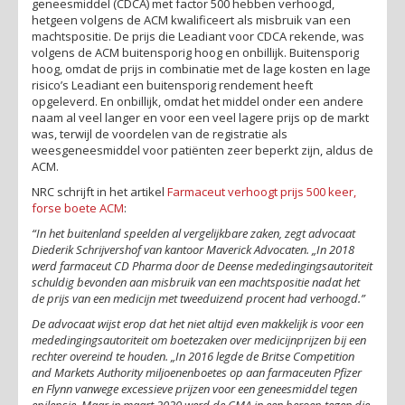
geneesmiddel (CDCA) met factor 500 hebben verhoogd,
hetgeen volgens de ACM kwalificeert als misbruik van een
machtspositie. De prijs die Leadiant voor CDCA rekende, was
volgens de ACM buitensporig hoog en onbillijk. Buitensporig
hoog, omdat de prijs in combinatie met de lage kosten en lage
risico’s Leadiant een buitensporig rendement heeft
opgeleverd. En onbillijk, omdat het middel onder een andere
naam al veel langer en voor een veel lagere prijs op de markt
was, terwijl de voordelen van de registratie als
weesgeneesmiddel voor patiënten zeer beperkt zijn, aldus de
ACM.
NRC schrijft in het artikel
Farmaceut verhoogt prijs 500 keer,
forse boete ACM
:
“In het buitenland speelden al vergelijkbare zaken, zegt advocaat
Diederik Schrijvershof van kantoor Maverick Advocaten. „In 2018
werd farmaceut CD Pharma door de Deense mededingingsautoriteit
schuldig bevonden aan misbruik van een machtspositie nadat het
de prijs van een medicijn met tweeduizend procent had verhoogd.”
De advocaat wijst erop dat het niet altijd even makkelijk is voor een
mededingingsautoriteit om boetezaken over medicijnprijzen bij een
rechter overeind te houden. „In 2016 legde de Britse Competition
and Markets Authority miljoenenboetes op aan farmaceuten Pfizer
en Flynn vanwege excessieve prijzen voor een geneesmiddel tegen
epilepsie. Maar in maart 2020 werd de CMA in een beroep tegen die