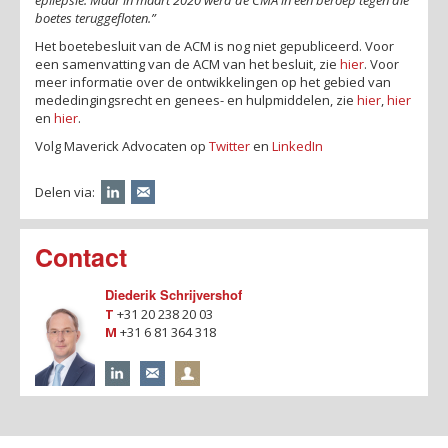
boetes teruggefloten.”
Het boetebesluit van de ACM is nog niet gepubliceerd. Voor
een samenvatting van de ACM van het besluit, zie
hier
. Voor
meer informatie over de ontwikkelingen op het gebied van
mededingingsrecht en genees- en hulpmiddelen, zie
hier
,
hier
en
hier
.
Volg Maverick Advocaten op
Twitter
en
LinkedIn
Delen via:
Contact
Diederik Schrijvershof
T
+31 20 238 20 03
M
+31 6 81 364 318