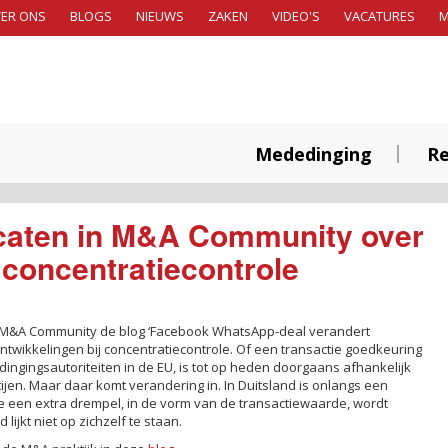
ER ONS
BLOGS
NIEUWS
ZAKEN
VIDEO'S
VACATURES
Mededinging
Re
caten in M&A Community over
 concentratiecontrole
r M&A Community de blog ‘Facebook WhatsApp-deal verandert
ntwikkelingen bij concentratiecontrole. Of een transactie goedkeuring
ngingsautoriteiten in de EU, is tot op heden doorgaans afhankelijk
jen. Maar daar komt verandering in. In Duitsland is onlangs een
een extra drempel, in de vorm van de transactiewaarde, wordt
lijkt niet op zichzelf te staan.