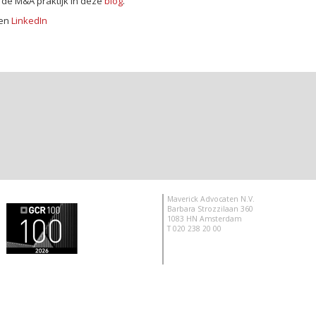
r de M&A praktijk in deze
blog
.
en
LinkedIn
Maverick Advocaten N.V.
Barbara Strozzilaan 360
1083 HN Amsterdam
T 020 238 20 00