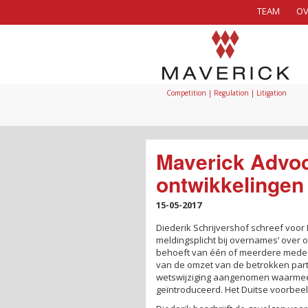
TEAM
OV
Competition | Regulation | Litigation
Maverick Advo
ontwikkelingen
15-05-2017
Diederik Schrijvershof schreef voo
meldingsplicht bij overnames’ over o
behoeft van één of meerdere mededi
van de omzet van de betrokken parti
wetswijziging aangenomen waarmee 
geïntroduceerd. Het Duitse voorbeeld 