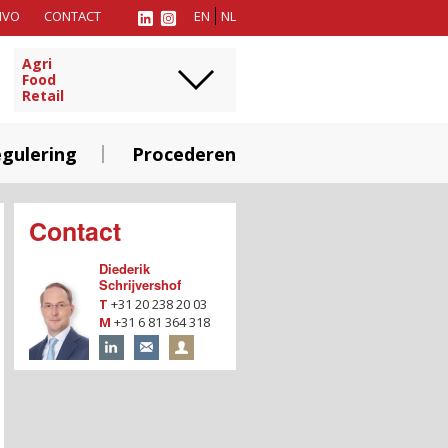
MVO
CONTACT
EN
NL
Agri
Food
Retail
gulering
Procederen
Contact
Diederik
Schrijvershof
T
+31 20 238 20 03
M
+31 6 81 364 318